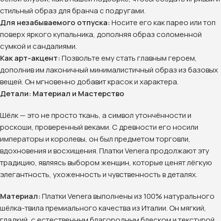
стильный образ для бранча с подругами.
Для незабываемого отпуска:
Носите его как парео или топ
поверх яркого купальника, дополняя образ соломенной
сумкой и сандалиями.
Как арт-акцент:
Позвольте ему стать главным героем,
дополнив им лаконичный минималистичный образ из базовых
вещей. Он мгновенно добавит красок и характера.
Детали: Материал и Мастерство
Шёлк — это не просто ткань, а символ утончённости и
роскоши, проверенный веками. С древности его носили
императоры и королевы, он был предметом торговли,
вдохновения и восхищения. Платки Venera продолжают эту
традицию, являясь выбором женщин, которые ценят лёгкую
элегантность, ухоженность и чувственность в деталях.
Материал:
Платки Venera выполнены из 100% натурального
шёлка-твила премиального качества из Италии. Он мягкий,
гладкий, с естественным благородным блеском и текстурой.