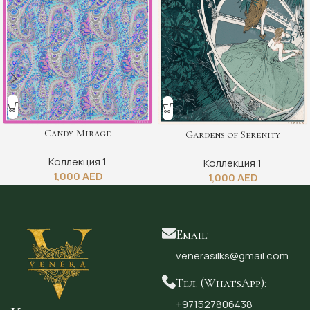
Candy Mirage
Gardens of Serenity
Коллекция 1
Коллекция 1
1,000
AED
1,000
AED
Email:
venerasilks@gmail.com
Тел. (WhatsApp):
+971527806438