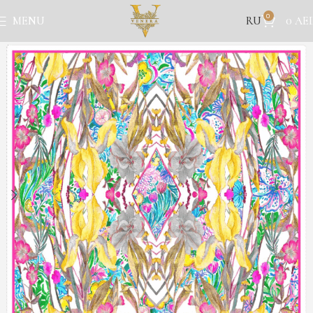
0
RU
MENU
0
AE