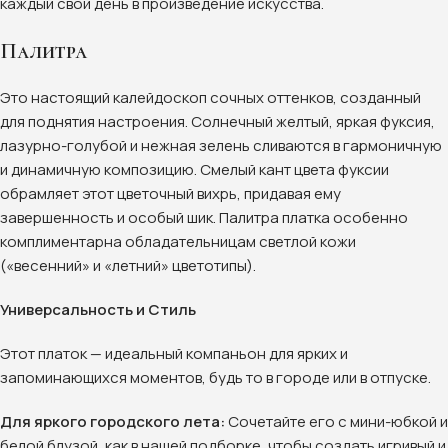
каждый свой день в произведение искусства.
Палитра
Это настоящий калейдоскоп сочных оттенков, созданный
для поднятия настроения. Солнечный желтый, яркая фуксия,
лазурно-голубой и нежная зелень сливаются в гармоничную
и динамичную композицию. Смелый кант цвета фуксии
обрамляет этот цветочный вихрь, придавая ему
завершенность и особый шик. Палитра платка особенно
комплиментарна обладательницам светлой кожи
(«весенний» и «летний» цветотипы).
Универсальность и Стиль
Этот платок — идеальный компаньон для ярких и
запоминающихся моментов, будь то в городе или в отпуске.
Для яркого городского лета:
Сочетайте его с мини-юбкой и
белой блузой, как в нашей подборке, чтобы создать игривый и